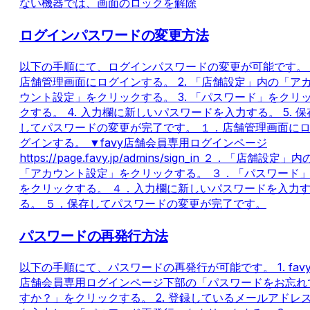
ない機器では、画面のロックを解除
ログインパスワードの変更方法
以下の手順にて、ログインパスワードの変更が可能です。 1
店舗管理画面にログインする。 2. 「店舗設定」内の「ア
ウント設定」をクリックする。 3. 「パスワード」をクリ
クする。 4. 入力欄に新しいパスワードを入力する。 5. 保
してパスワードの変更が完了です。 １．店舗管理画面に
グインする。 ▼favy店舗会員専用ログインページ
https://page.favy.jp/admins/sign_in ２．「店舗設定」内
「アカウント設定」をクリックする。 ３．「パスワード
をクリックする。 ４．入力欄に新しいパスワードを入力
る。 ５．保存してパスワードの変更が完了です。
パスワードの再発行方法
以下の手順にて、パスワードの再発行が可能です。 1. fav
店舗会員専用ログインページ下部の「パスワードをお忘れ
すか？」をクリックする。 2. 登録しているメールアドレ