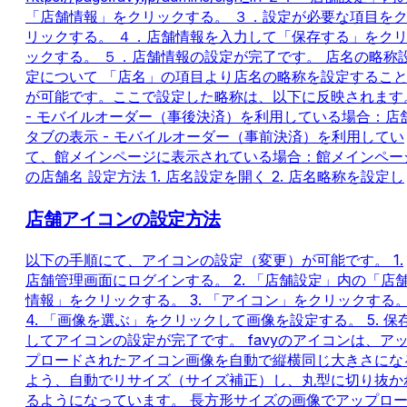
「店舗情報」をクリックする。 ３．設定が必要な項目を
リックする。 ４．店舗情報を入力して「保存する」をク
ックする。 ５．店舗情報の設定が完了です。 店名の略称
定について 「店名」の項目より店名の略称を設定するこ
が可能です。ここで設定した略称は、以下に反映されます
- モバイルオーダー（事後決済）を利用している場合：店
タブの表示 - モバイルオーダー（事前決済）を利用してい
て、館メインページに表示されている場合：館メインペー
の店舗名 設定方法 1. 店名設定を開く 2. 店名略称を設定し
店舗アイコンの設定方法
以下の手順にて、アイコンの設定（変更）が可能です。 1.
店舗管理画面にログインする。 2. 「店舗設定」内の「店
情報」をクリックする。 3. 「アイコン」をクリックする
4. 「画像を選ぶ」をクリックして画像を設定する。 5. 保
してアイコンの設定が完了です。 favyのアイコンは、ア
プロードされたアイコン画像を自動で縦横同じ大きさにな
よう、自動でリサイズ（サイズ補正）し、丸型に切り抜か
るようになっています。 長方形サイズの画像でアップロ